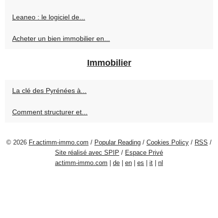
Leaneo : le logiciel de...
Acheter un bien immobilier en...
Immobilier
La clé des Pyrénées à...
Comment structurer et...
© 2026
Fr.actimm-immo.com
/
Popular Reading
/
Cookies Policy
/
RSS
/
Site réalisé avec SPIP
/
Espace Privé
actimm-immo.com
|
de
|
en
|
es
|
it
|
nl